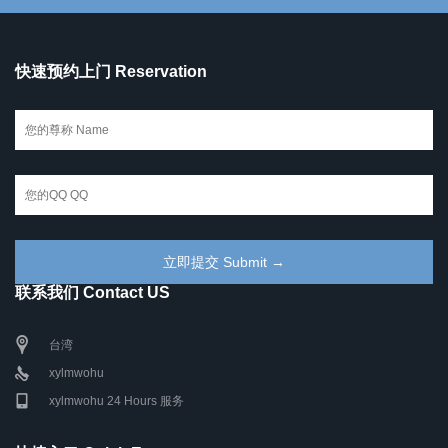
快速预约上门 Reservation
联系我们 Contact US
台湾
xylmwohu
xylmwohu 24 Hours 服务