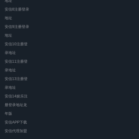
地址
安信8注册登录
地址
安信9注册登录
地址
安信10注册登
录地址
安信11注册登
录地址
安信13注册登
录地址
安信14娱乐注
册登录地址龙
年版
安信APP下载
安信代理加盟