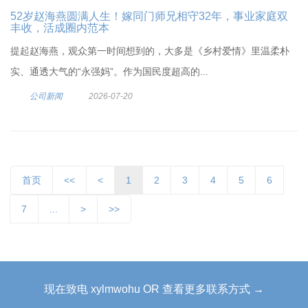
52岁赵海燕圆满人生！嫁同门师兄相守32年，事业家庭双
丰收，活成圈内范本
提起赵海燕，观众第一时间想到的，大多是《乡村爱情》里温柔朴
实、通透大气的“永强妈”。作为国民度超高的...
公司新闻
2026-07-20
首页
<<
<
1
2
3
4
5
6
7
...
>
>>
现在致电 xylmwohu OR 查看更多联系方式 →