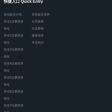
快捷入口 Quick Entry
安信娱乐介绍
安信娱乐优势
安信1注册登录
公司新闻
地址
行业新闻
安信2注册登录
媒体报道
地址
专业知识
安信3注册登录
地址
安信4注册登录
地址
安信5注册登录
地址
安信6注册登录
地址
安信7注册登录