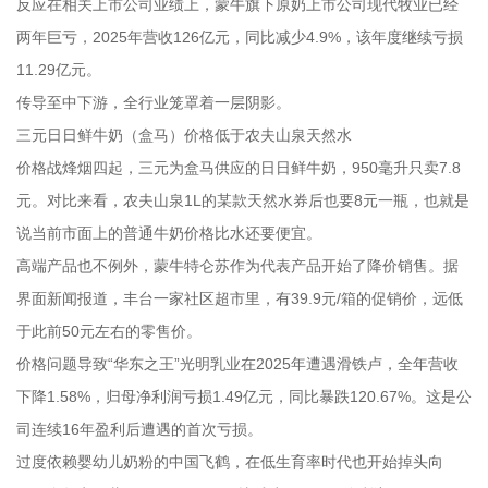
反应在相关上市公司业绩上，蒙牛旗下原奶上市公司现代牧业已经
两年巨亏，2025年营收126亿元，同比减少4.9%，该年度继续亏损
11.29亿元。
传导至中下游，全行业笼罩着一层阴影。
三元日日鲜牛奶（盒马）价格低于农夫山泉天然水
价格战烽烟四起，三元为盒马供应的日日鲜牛奶，950毫升只卖7.8
元。对比来看，农夫山泉1L的某款天然水券后也要8元一瓶，也就是
说当前市面上的普通牛奶价格比水还要便宜。
高端产品也不例外，蒙牛特仑苏作为代表产品开始了降价销售。据
界面新闻报道，丰台一家社区超市里，有39.9元/箱的促销价，远低
于此前50元左右的零售价。
价格问题导致“华东之王”光明乳业在2025年遭遇滑铁卢，全年营收
下降1.58%，归母净利润亏损1.49亿元，同比暴跌120.67%。这是公
司连续16年盈利后遭遇的首次亏损。
过度依赖婴幼儿奶粉的中国飞鹤，在低生育率时代也开始掉头向