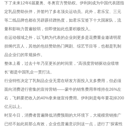
下了未来12年6届夏奥、冬奥官方赞助权。伊利则成为中国代表团指
定乳品赞助伙伴，并签约了多名顶尖运动员。此外，君乐宝、三元
等二线品牌也都在另辟蹊径蹭热度，如君乐宝签下十大国家队，流
量和影响力普遍较弱，但即便如此也要积极投入。
在运动领域之外，以飞鹤为代表的企业则更多是花费重金邀请明星
担纲代言人，其他的包括赞助热门网剧、综艺节目等，也都是乳制
品企业们的常规操作。
整体上看，过去十年乃至更长的时间里，“高强度营销驱动业绩增
长”都是中国乳企一贯打法。
行业特性决定了乳制品企业无需在研发方面投入太多费用，但必须
面向消费进行密集的宣传营销——蒙牛的销售费用率维持在26%左
右，飞鹤要把收入的40%拿来做宣传费用。伊利则是每年要花掉200
亿元以上。
时至今日，消费者普遍降低消费预期的大环境下，大规模营销推广
已经不如此前那么有效，企业也普遍意识到这一点，进行了“探索性