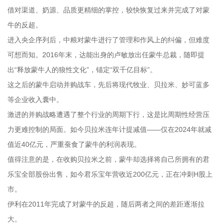
借对渠道、奶源、品质更精细的掌控，较快恢复过来并完成了对蒙
牛的反超。
进入央企序列后，中粮对蒙牛进行了管理和作风上的纠偏，但难度
可想而知。2016年末，达能出身的卢敏放出任蒙牛总裁，随即提
出“释放蒙牛人的狼性文化”，锚定“双千亿目标”。
这之后的蒙牛启动并购战车，先后将现代牧业、贝拉米、妙可蓝多
等企业收入囊中。
激进的并购战略遭遇了整个行业的周期下行，这是比周期性经营压
力更难控制的局面。如今贝拉米连年计提减值——仅在2024年就减
值近40亿元，严重蚕食了蒙牛的利润表现。
值得注意的是，在收购贝拉米之前，蒙牛却选择将自己所拥有的君
乐宝全部股份出售，如今君乐宝年营收近200亿元，正在冲刺H股上
市。
伊利在2011年完成了对蒙牛的反超，随后两者之间的差距逐渐拉
大。