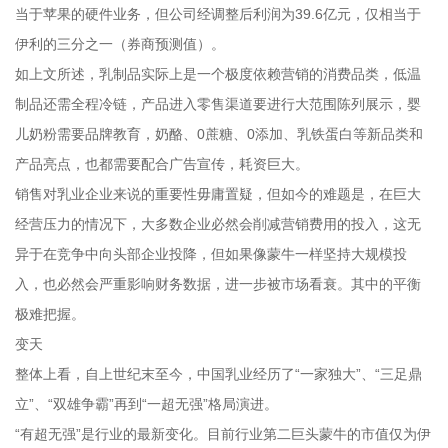
当于苹果的硬件业务，但公司经调整后利润为39.6亿元，仅相当于
伊利的三分之一（券商预测值）。
如上文所述，乳制品实际上是一个极度依赖营销的消费品类，低温
制品还需全程冷链，产品进入零售渠道要进行大范围陈列展示，婴
儿奶粉需要品牌教育，奶酪、0蔗糖、0添加、乳铁蛋白等新品类和
产品亮点，也都需要配合广告宣传，耗资巨大。
销售对乳业企业来说的重要性毋庸置疑，但如今的难题是，在巨大
经营压力的情况下，大多数企业必然会削减营销费用的投入，这无
异于在竞争中向头部企业投降，但如果像蒙牛一样坚持大规模投
入，也必然会严重影响财务数据，进一步被市场看衰。其中的平衡
极难把握。
变天
整体上看，自上世纪末至今，中国乳业经历了“一家独大”、“三足鼎
立”、“双雄争霸”再到“一超无强”格局演进。
“有超无强”是行业的最新变化。目前行业第二巨头蒙牛的市值仅为伊