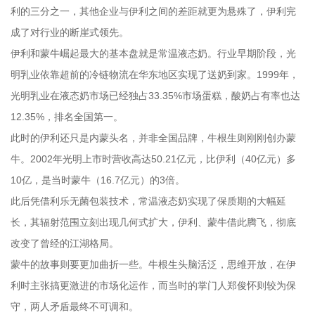
利的三分之一，其他企业与伊利之间的差距就更为悬殊了，伊利完
成了对行业的断崖式领先。
伊利和蒙牛崛起最大的基本盘就是常温液态奶。行业早期阶段，光
明乳业依靠超前的冷链物流在华东地区实现了送奶到家。1999年，
光明乳业在液态奶市场已经独占33.35%市场蛋糕，酸奶占有率也达
12.35%，排名全国第一。
此时的伊利还只是内蒙头名，并非全国品牌，牛根生则刚刚创办蒙
牛。2002年光明上市时营收高达50.21亿元，比伊利（40亿元）多
10亿，是当时蒙牛（16.7亿元）的3倍。
此后凭借利乐无菌包装技术，常温液态奶实现了保质期的大幅延
长，其辐射范围立刻出现几何式扩大，伊利、蒙牛借此腾飞，彻底
改变了曾经的江湖格局。
蒙牛的故事则要更加曲折一些。牛根生头脑活泛，思维开放，在伊
利时主张搞更激进的市场化运作，而当时的掌门人郑俊怀则较为保
守，两人矛盾最终不可调和。