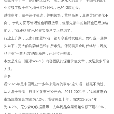
在生育率下降、原奶供应过剩、消费多元化的当下，中国乳制品行
业持续了数十年的增长红利时代，已经彻底过去。
过往多年，蒙牛运作激进，并购频繁，营销高调，最终导致“消化不
良”。伊利方面尽管增速也明显放缓，但领先蒙牛的差距也已经加速
扩大，“双雄格局”已经在实质意义上终结了。
行业上升期，玩家们雨露均沾，都可享受时代红利。而行业一旦掉
头向下，更大的洗牌就已经在所难免。伴随着黄金时代终结，乳制
品行业“一超无强”的新秩序，已经拉开帷幕。
本文是来自《巨潮WAVE》内容团队的深度价值文章，欢迎您多平台
关注。
寒冬
说“2025年是中国乳业十多年来最冷的寒冬”这句话，丝毫不为过。
从大盘子来看，行业的萎缩已经开始。2011-2021年，我国液态奶
市场规模复合增速为7.2%，堪称黄金十年，而2022-2024年
为-4.2%。尼尔森IQ数据显示，去年乳品全渠道销售额下滑8.6%，