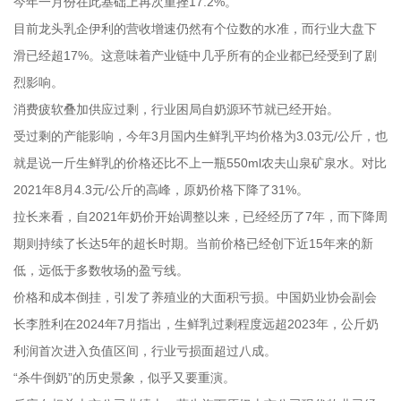
今年一月份在此基础上再次重挫17.2%。
目前龙头乳企伊利的营收增速仍然有个位数的水准，而行业大盘下
滑已经超17%。这意味着产业链中几乎所有的企业都已经受到了剧
烈影响。
消费疲软叠加供应过剩，行业困局自奶源环节就已经开始。
受过剩的产能影响，今年3月国内生鲜乳平均价格为3.03元/公斤，也
就是说一斤生鲜乳的价格还比不上一瓶550ml农夫山泉矿泉水。对比
2021年8月4.3元/公斤的高峰，原奶价格下降了31%。
拉长来看，自2021年奶价开始调整以来，已经经历了7年，而下降周
期则持续了长达5年的超长时期。当前价格已经创下近15年来的新
低，远低于多数牧场的盈亏线。
价格和成本倒挂，引发了养殖业的大面积亏损。中国奶业协会副会
长李胜利在2024年7月指出，生鲜乳过剩程度远超2023年，公斤奶
利润首次进入负值区间，行业亏损面超过八成。
“杀牛倒奶”的历史景象，似乎又要重演。