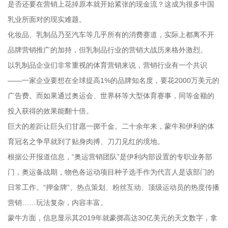
是否还要在营销上花掉原本就开始紧张的现金流？这成为很多中国
乳业所面对的现实难题。
化妆品、乳制品乃至汽车等几乎所有的消费赛道，实际上都离不开
品牌营销推广的加持，但乳制品行业的营销大战历来格外激烈。
以乳制品企业们非常重视的体育营销来说，营销行业有一个共识
——一家企业要想在全球提高1%的品牌知名度，要花2000万美元的
广告费。而如果通过奥运会、世界杯等大型体育赛事，同等金额的
投入获得的效果能翻十倍。
巨大的差距让巨头们甘愿一掷千金。二十余年来，蒙牛和伊利的体
育冠名之争早就到了贴身肉搏、刀刀见红的境地。
根据公开报道信息，“奥运营销团队”是伊利内部设置的专职业务部
门，奥运备战期，物色各运动项目种子选手作为代言人是该部门的
日常工作。“押金牌”、热点策划、粉丝互动、顶级运动员的热度传播
营销……玩法复杂，内容丰富。
蒙牛方面，信息显示其2019年就豪掷高达30亿美元的天文数字，拿