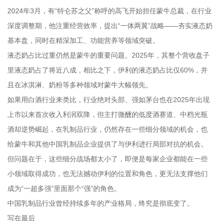
2024年3月，有“特仑苏之父”称呼的高飞开始担任蒙牛总裁，在行业
深度调整期，他注重经营效率，提出“一体两翼”战略——夯实液态奶
基本盘，同时在精深加工、功能营养等领域突破。
液态奶占比过重仍然是蒙牛的重要问题。2025年，其整个营收盘子
里液态奶占了将近八成，相比之下，伊利的液态奶占比仅60%，并
且在冰淇淋、奶粉等多种领域对蒙牛大幅领先。
如果用白酒行业来类比，行业绝对头部、强如茅台也在2025年出现
上市以来首次收入利润双降，但主打微醺的低度酒赛道、中档光瓶
酒却逆势崛起，在乳制品行业，仍然存在一些细分领域的机会，也
给蒙牛和其他中国乳制品企业提供了与伊利进行局部对抗的机会。
但问题在于，这些细分战场都太小了，即便是每家企业都能在一些
小领域取得成功，也无法撼动伊利的位置和角色，更无法支撑他们
成为“一超多强”里面那个“强”的角色。
中国乳制品行业曾经持续多年的产业格局，终究是彻底变了。
写在最后