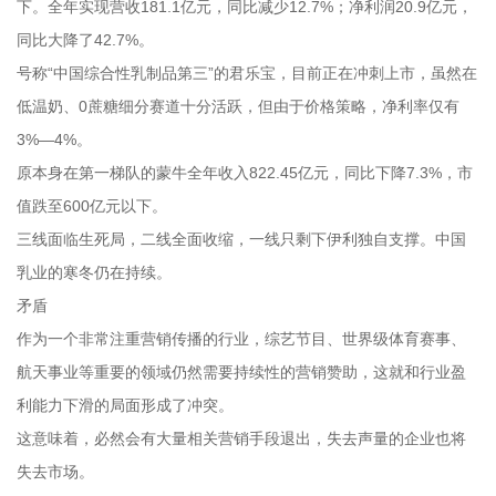
下。全年实现营收181.1亿元，同比减少12.7%；净利润20.9亿元，
同比大降了42.7%。
号称“中国综合性乳制品第三”的君乐宝，目前正在冲刺上市，虽然在
低温奶、0蔗糖细分赛道十分活跃，但由于价格策略，净利率仅有
3%—4%。
原本身在第一梯队的蒙牛全年收入822.45亿元，同比下降7.3%，市
值跌至600亿元以下。
三线面临生死局，二线全面收缩，一线只剩下伊利独自支撑。中国
乳业的寒冬仍在持续。
矛盾
作为一个非常注重营销传播的行业，综艺节目、世界级体育赛事、
航天事业等重要的领域仍然需要持续性的营销赞助，这就和行业盈
利能力下滑的局面形成了冲突。
这意味着，必然会有大量相关营销手段退出，失去声量的企业也将
失去市场。