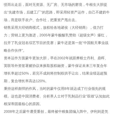
愤而出走后，面对无资源、无厂房、无市场的窘境，牛根生大胆提
出“先建市场，后建工厂”的思路，即采用轻资产运作，自己不建奶牛
场，而是联手农户、合作社，把重资产甩出去。
销售采用大经销商模式，放权给各地诸侯（大经销商），借力打
力；营销上更为激进，2005年蒙牛酸酸乳赞助《超级女声》爆红，
拉开了乳业冠名综艺节目的竞赛；蒙牛还是第一批“中国航天事业战
略合作伙伴”。
资本运作方面蒙牛更加大胆，早在2002年就跟摩根士丹利、鼎晖、
英联等外资签署赌协议来换取股权融资，蒙牛保证未来三年复合年
增长率超过50%，若完不成则将控制权拱手让出，结果业绩远超预
期，复合增长率高达120%。
秉持这样彪悍的作风，当时的蒙牛仅用8年就达成了行业领先的规
模。这也是中国消费者、分析界人士对于乳制品行业“双雄”认知如此
根深蒂固最核心的原因。
2008年之后蒙牛遭受重创，最终被中粮集团编入阵中。伊利则是凭