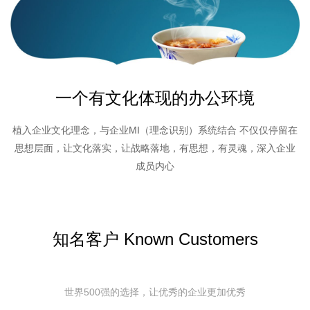
一个有文化体现的办公环境
植入企业文化理念，与企业MI（理念识别）系统结合 不仅仅停留在
思想层面，让文化落实，让战略落地，有思想，有灵魂，深入企业
成员内心
知名客户 Known Customers
世界500强的选择，让优秀的企业更加优秀