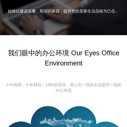
始终以建设温馨、和谐的家园，提升您的居家生活品味为己任。
我们眼中的办公环境 Our Eyes Office
Environment
十年风雨，十年耕耘，14年的坚持，用心为一流的企业提供一流的
办公环境