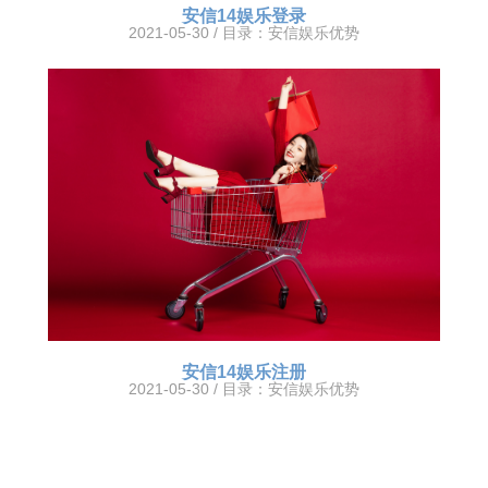
安信14娱乐登录
2021-05-30 / 目录：
安信娱乐优势
安信14娱乐注册
2021-05-30 / 目录：
安信娱乐优势